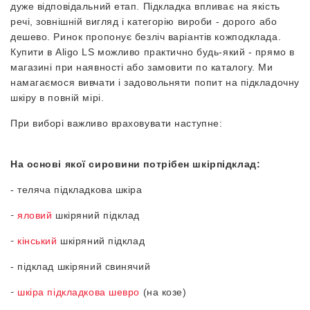
дуже відповідальний етап. Підкладка впливає на якість
речі, зовнішній вигляд і категорію вироби - дорого або
дешево. Ринок пропонує безліч варіантів кожподклада.
Купити в
Aligo
LS можливо практично будь-який - прямо в
магазині при наявності або замовити по каталогу. Ми
намагаємося вивчати і задовольняти попит на підкладочну
шкіру в повній мірі.
При виборі важливо враховувати наступне:
На основі якої сировини потрібен шкірпідклад:
- теляча підкладкова шкіра
-
я
ловий
шкіряний підклад
-
кінський
шкіряний підклад
- підклад шкіряний свинячий
-
шкіра підкладкова шевро
(на козе)