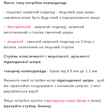
Якого типу потрібен кожподклад:
- лицьової шкіряний подклад - лицьовий шар шкіри -
сировина може бути будь-який з перерахованих вище
-
бахтармяний
- шкіряний подклад, зазвичай
виготовлений з спилка свинячий шкури
-
вощений
- свинний шкіряний подклад на Спілці з
воском, нанесеним на лицьовій стороні
Ступінь еластичності і жорсткості, щільності
підкладкової шкіри.
товщину кожподклада
- буває від 0,5 мм до 1,1 мм.
Визначте який потрібен колір
підкладкової шкіри
, щоб
він гармонійно поєднувався з основною шкірою, з якої
виробляється виріб.
Якщо потрібно купити
підкладочну шкіру Шевр
о (кози)
врахуйте ступінь блиску.