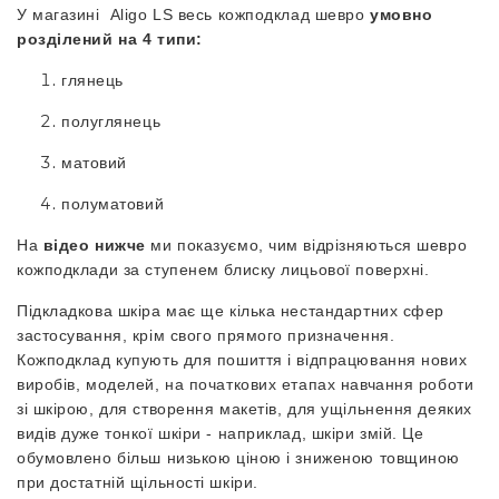
У магазині Aligo LS весь кожподклад шевро
умовно
розділений на 4 типи:
глянець
полуглянець
матовий
полуматовий
На
відео нижче
ми показуємо, чим відрізняються шевро
кожподклади за ступенем блиску лицьової поверхні.
Підкладкова шкіра має ще кілька нестандартних сфер
застосування, крім свого прямого призначення.
Кожподклад купують для пошиття і відпрацювання нових
виробів, моделей, на початкових етапах навчання роботи
зі шкірою, для створення макетів, для ущільнення деяких
видів дуже тонкої шкіри - наприклад, шкіри змій. Це
обумовлено більш низькою ціною і зниженою товщиною
при достатній щільності шкіри.