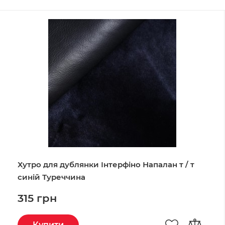
Хутро для дублянки Інтерфіно Напалан т / т
синій Туреччина
315 грн
Купити