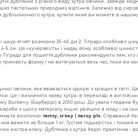
тні дублянки з різного виду хутра овчини. Завжди модни
нших пастельних природних відтінків. Залежно від сиро
пи дубльоночного хутра, купити який ви можете в нашому
 шкур ягнят розміром 35-40 дм 2. Тіградо особливо ціну
см. Ця «кучерявість» і надає йому особливої цінності.
о Тіградо для пошиття дублянки рекомендують тим, хто
о тримають форму і не витягуються весь час, поки ви но
нної овчини, яка вважається однією з кращих в світі. Ш
тки. Це і визначило назву хутра: в перекладі в англійсь
му Burberry (Барберрі) в 2010 році. До уваги глядачів 
 вироби з цього матеріалу міцно увійшли в моду і на сьо
римаєте виключно
теплу, м'яку і легку річ
. Справжній Ке
нна важити не більше 1 кг. Густий підшерсток і тонкий
к екстра-класу. Дублянка з хутра Керлі практична - вон