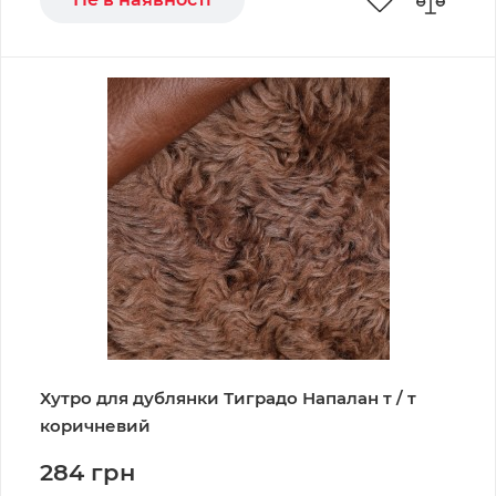
Хутро для дублянки Тиградо Напалан т / т
коричневий
284 грн