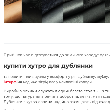
Прийшов час підготуватися до зимнього холоду: одягн
купити хутро для дублянки
та пошити індивідуальну комфортну річ: дублянку, шубку, 
інтерфі
но
надійно зігріє вас у найлютіші холоди.
Вироби з овчини служать людині багато століть - з ти
тому, що натуральна овчина добротна, легка, має підв
Дублянки з хутра овчини надійно захищають від холоду