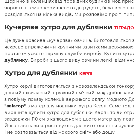
Щорічно в колекціях від провідних будинків мод прису
чорного і темно-коричневого до рудого, бежевого і і
розділяється на кілька видів. Ми розповімо про ті ти
Кучеряве хутро для дублянки
ТІГРАДО
Це дуже красива «кучерява» овчина. Виготовляється зі
яскраво вираженими крупними завитками довжиною 4-5 
протягом усього терміну служби виробу. Купити хутр
дублянку
. Вироби з цього виду овчини легкі, відмінн
Хутро для дублянки
КЕРЛІ
Хутро керлі виготовляється з новозеландської тонкору
довгий і хвилястий, пружний і м'який, має дрібні зави
з подіуму показу колекції верхнього одягу Модного До
"авіатор"
з матеріалу-новинки: хутра Керлі. Саме тоді
вирішите купити хутро для дублянки Керлі, то ви от
завдовжки 110 см з капюшоном з цього матеріалу пови
Його навіть використовують для виготовлення рукавичо
і не розповзається від мокрого снігу або дощу.