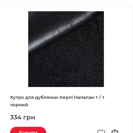
Хутро для дублянки Керлі Напалан т / т
чорний
334 грн
Купити