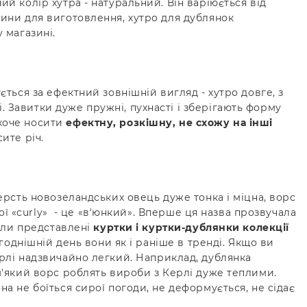
й колір хутра - натуральний. Він варіюється від
вини для виготовлення, хутро для дублянок
 магазині.
ється за ефектний зовнішній вигляд - хутро довге, з
 Завитки дуже пружні, пухнасті і зберігають форму
 хоче носити
ефектну, розкішну, не схожу на інші
сите річ.
ерсть новозеландських овець дуже тонка і міцна, ворс
кої «curly» - це «в'юнкий». Вперше ця назва прозвучала
були представлені
куртки і куртки-дублянки колекції
годнішній день вони як і раніше в тренді. Якщо ви
рлі надзвичайно легкий. Наприклад, дублянка
 м'який ворс роблять вироби з Керлі дуже теплими.
а не боїться сирої погоди, не деформується, не сідає