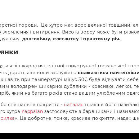
стної породи. Це хутро має ворс великої товщини, але 
о зломлення і витирання. Висота ворсу може бути різною
дуальну,
довговічну, елегантну і практичну річ.
лянки
ться зі шкур ягнят елітної тонкорунної тосканської поро
сить дорогі, але вони заслужено
вважаються найтепліши
к навіть при температурі мінус 30С буде відчувати себе 
м володарем шикарної дублянки - красивої, легкої, теп
иріб, який на багато років стане вашим улюбленим одяг
або спеціальне покриття -
напалан
(інакше його називают
ого хутра
nappalan
застосовують з барвниками і називают
«
силка
». Це добротне, тонке, красиве покриття, надає ш