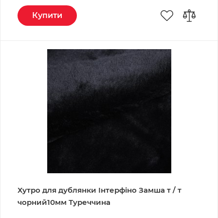
Купити
Хутро для дублянки Інтерфіно Замша т / т
чорний10мм Туреччина