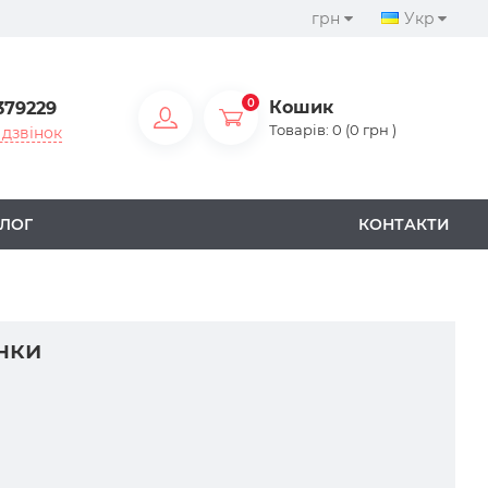
грн
Укр
0
Кошик
379229
Товарів: 0 (0 грн )
дзвінок
ЛОГ
КОНТАКТИ
нки