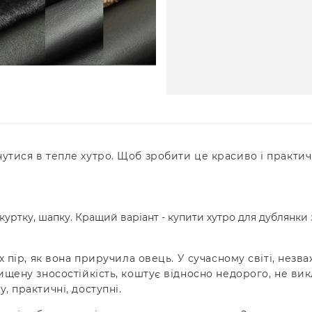
утися в тепле хутро. Щоб зробити це красиво і практич
куртку, шапку. Кращий варіант - купити хутро для дублянки 
х пір, як вона приручила овець. У сучасному світі, незв
ищену зносостійкість, коштує відносно недорого, не вик
, практичні, доступні.