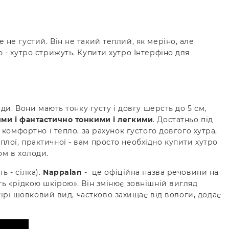
не густий. Він не такий теплий, як меріно, але
 - хутро стрижуть. Купити хутро Інтерфіно для
ди. Вони мають тонку густу і довгу шерсть до 5 см,
ми і фантастично тонкими і легкими
. Достатньо під
комфортно і тепло, за рахунок густого довгого хутра,
лої, практичної - вам просто необхідно купити хутро
ом в холоди.
ь - сілка).
Nappalan
- це офіційна назва речовини на
ь «рідкою шкірою». Він змінює зовнішній вигляд
кірі шовковий вид, частково захищає від вологи, додає