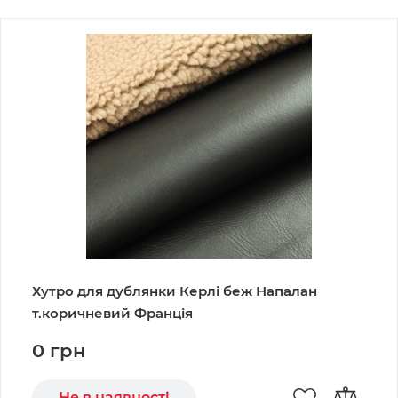
Хутро для дублянки Керлі беж Напалан
т.коричневий Франція
0 грн
Не в наявності