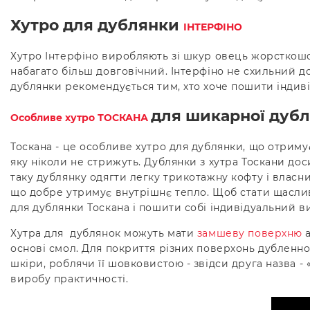
Хутро для дублянки
ІНТЕРФІНО
Хутро Інтерфіно виробляють зі шкур овець жорсткошор
набагато більш довговічний. Інтерфіно не схильний д
дублянки рекомендується тим, хто хоче пошити індиві
для шикарної дуб
Особливе хутро ТОСКАНА
Тоскана - це особливе хутро для дублянки, що отримує
яку ніколи не стрижуть. Дублянки з хутра Тоскани до
таку дублянку одягти легку трикотажну кофту і власни
що добре утримує внутрішнє тепло. Щоб стати щасливи
для дублянки Тоскана і пошити собі індивідуальний в
Хутра для дублянок можуть мати
замшеву поверхню
основі смол. Для покриття різних поверхонь дубленн
шкіри, роблячи її шовковистою - звідси друга назва - 
виробу практичності.