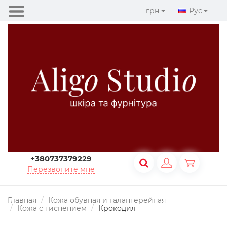
грн
Рус
+380737379229
Перезвоните мне
Главная
Кожа обувная и галантерейная
Кожа с тиснением
Крокодил