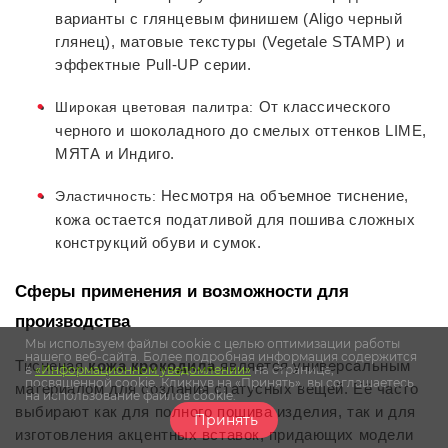
варианты с глянцевым финишем (Aligo черный 
глянец), матовые текстуры (Vegetale STAMP) и 
эффектные Pull-UP серии.
Широкая цветовая палитра:
 От классического 
черного и шоколадного до смелых оттенков LIME, 
МЯТА и Индиго.
Эластичность:
 Несмотря на объемное тиснение, 
кожа остается податливой для пошива сложных 
конструкций обуви и сумок.
Сферы применения и возможности для 
производства
Мы используем файлы cookie с целью оптимизации работы
нашего веб-сайта. Более подробная информация содержится
Тисненая 
кожа крокодила
 является универсальным 
в
«Информационном уведомлении»
на странице,
посвященной cookie. Кликнув на «Принять», вы соглашаетесь
материалом для создания статусных вещей. Её часто 
на использование файлов cookie.
выбирают как для полного пошива изделия, так и для 
Принять
изготовления акцентных вставок, придающих модели 