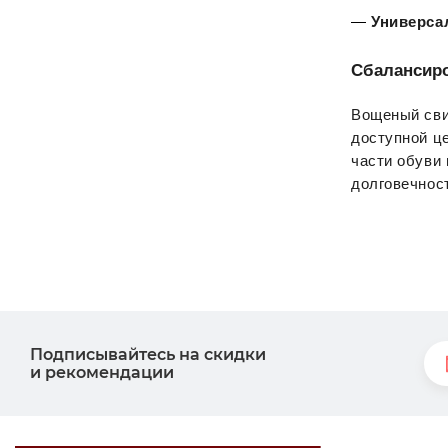
— 
Универса
Сбалансиро
Вощеный сви
доступной це
части обуви 
долговечнос
Подписывайтесь на скидки
и рекомендации