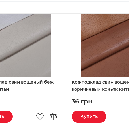
лад свин вощеный беж
Кожподклад свин воще
итай
коричневый коньяк Кит
36 грн
ть
Купить