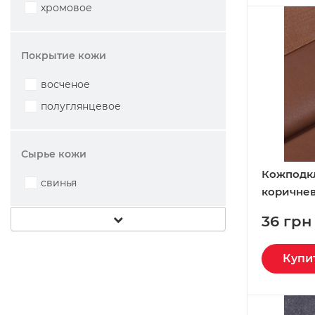
хромовое
Покрытие кожи
восченое
полуглянцевое
Сырье кожи
Кожподк
свинья
коричнев
36 грн
Купи