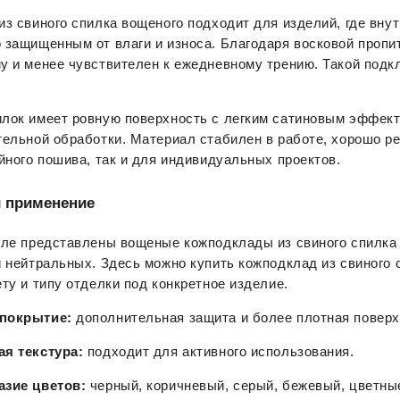
з свиного спилка вощеного подходит для изделий, где внут
 защищенным от влаги и износа. Благодаря восковой пропит
 и менее чувствителен к ежедневному трению. Такой подкл
.
лок имеет ровную поверхность с легким сатиновым эффектом
ельной обработки. Материал стабилен в работе, хорошо ре
йного пошива, так и для индивидуальных проектов.
 применение
еле представлены вощеные кожподклады из свиного спилка 
 нейтральных. Здесь можно купить кожподклад из свиного 
ту и типу отделки под конкретное изделие.
покрытие:
 дополнительная защита и более плотная поверх
я текстура:
 подходит для активного использования.
азие цветов:
 черный, коричневый, серый, бежевый, цветны