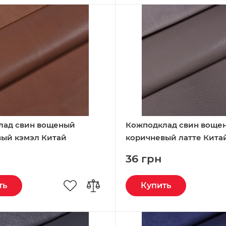
лад свин вощеный
Кожподклад свин воще
ый кэмэл Китай
коричневый латте Кита
36 грн
ть
Купить