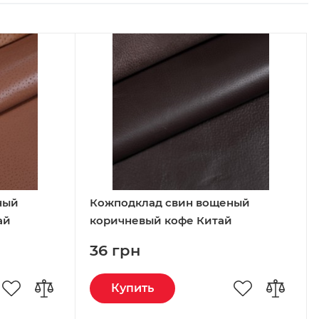
ный
Кожподклад свин вощеный
ай
коричневый кофе Китай
36 грн
Купить