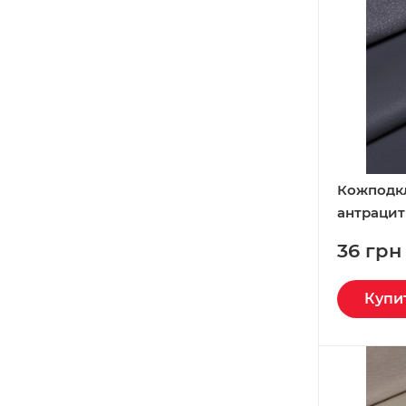
Кожподк
антрацит
36 грн
Купи