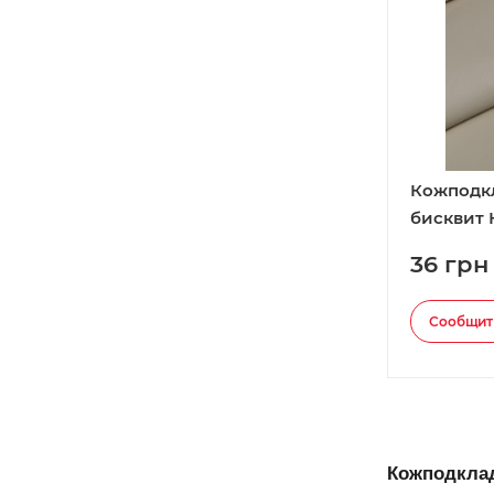
Кожподк
бисквит 
36 грн
Сообщит
Кожподклад