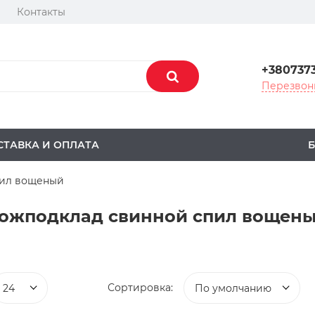
Контакты
+380737
Перезвон
СТАВКА И ОПЛАТА
Б
пил вощеный
ожподклад свинной спил вощен
Сортировка:
24
По умолчанию