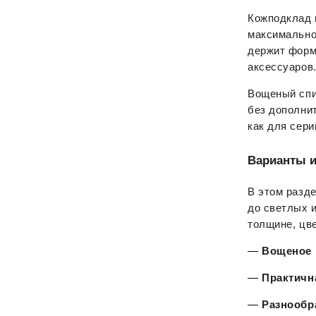
Кожподклад и
максимально
держит форму
аксессуаров
Вощеный спи
без дополнит
как для сери
Варианты и
В этом разд
до светлых и
толщине, цве
— 
Вощеное 
— 
Практична
— 
Разнообр