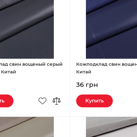
лад свин вощеный серый
Кожподклад свин воще
 Китай
Китай
36 грн
ть
Купить