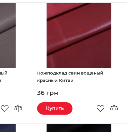
ный
Кожподклад свин вощеный
й
красный Китай
36 грн
Купить