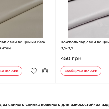
лад свин вощеный беж
Кожподклад свин воще
Китай
0,5-0,7
450 грн
ь о наличии
Сообщить о наличии
 из свиного спилка вощеного для износостойких из