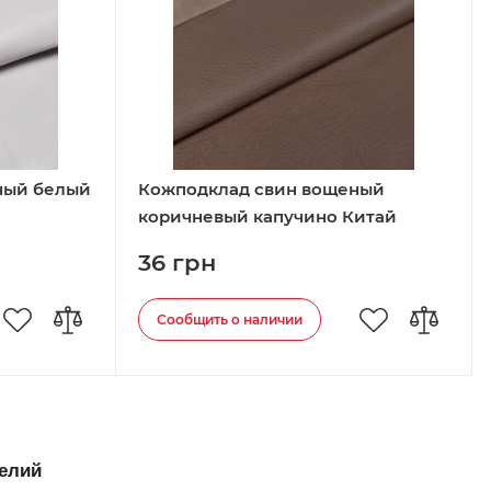
ный белый
Кожподклад свин вощеный
коричневый капучино Китай
36 грн
Сообщить о наличии
делий