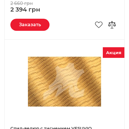
2 660 грн
2 394 грн
Заказать
Акция
Спил-велюр c тиснением VESUVIO