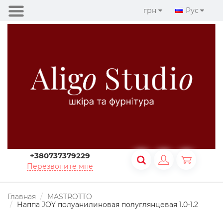
грн
Рус
+380737379229
Перезвоните мне
Главная
MASTROTTO
Наппа JOY полуанилиновая полуглянцевая 1.0-1.2