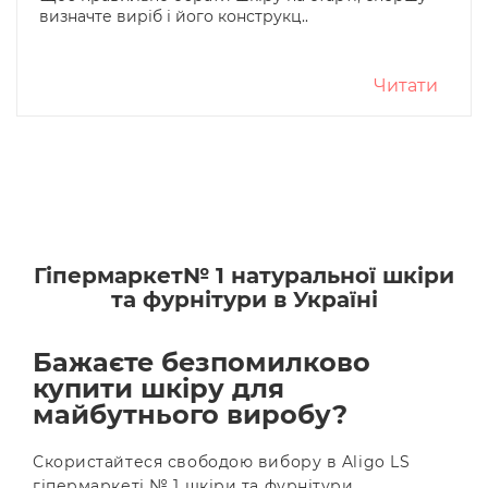
визначте виріб і його конструкц..
Читати
Гіпермаркет№ 1 натуральної шкіри
та фурнітури в Україні
Бажаєте безпомилково
купити шкіру для
майбутнього виробу?
Скористайтеся свободою вибору в Aligo LS
гіпермаркеті № 1 шкіри та фурнітури