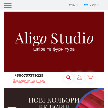
грн
Укр
+380737379229
Замовити дзвінок