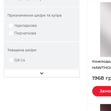
Призначення шкіри та хутра
підкладкова
Перчаткова
Товщина шкіри
0,9-1,4
Кожподк
HAWTHORN
Италия
1968 г
Замо