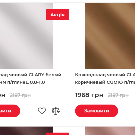
Акція
лад яловый CLARY белый
Кожподклад яловый CL
 п/глянец 0,8-1,0
коричневый CUOIO п/гля
1,0 Италия
рн
1968 грн
2187 грн
2187 грн
вити
Замовити