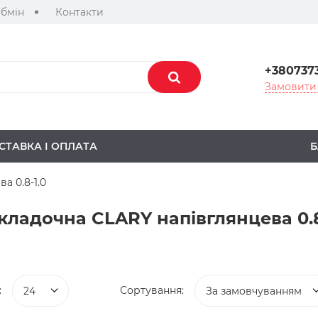
обмін
Контакти
+380737
Замовити 
СТАВКА І ОПЛАТА
Б
а 0.8-1.0
кладочна CLARY напівглянцева 0.8
:
Сортування:
24
За замовчуванням