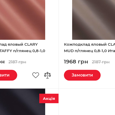
лад яловый CLARY
Кожподклад яловый CL
AFFY п/глянец 0,8-1,0
MUD п/глянец 0,8-1,0 Ит
рн
1968 грн
2187 грн
2187 грн
вити
Замовити
Акція