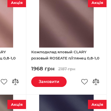
Акція
Акція
ARY
Кожподклад яловый CLARY
 0,8-1,0
розовый ROSEATE п/глянец 0,8-1,0
Италия
1968 грн
2187 грн
Замовити
Акція
Акція