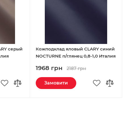
ARY серый
Кожподклад яловый CLARY синий
алия
NOCTURNE п/глянец 0,8-1,0 Италия
1968 грн
2187 грн
Замовити