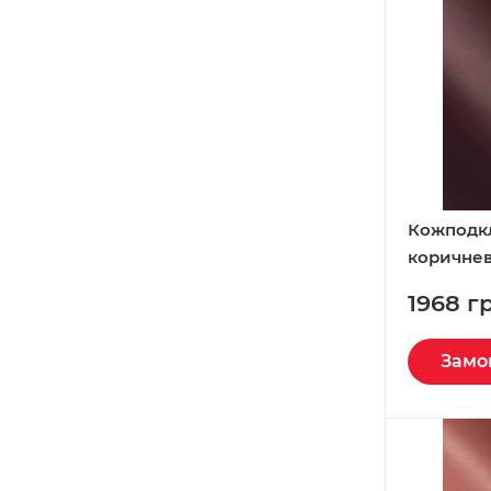
Кожподк
коричнев
Италия
1968 г
Замо