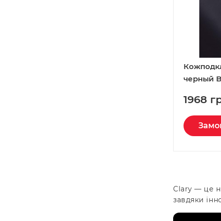
Кожподк
черный B
Италия
1968 г
Замо
Clary — це 
завдяки інн