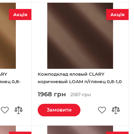
Акція
Акція
ARY
Кожподклад яловый CLARY
нец 0,8-
коричневый LOAM п/глянец 0,8-1,0
Италия
1968 грн
2187 грн
Замовити