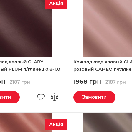
Акція
лад яловый CLARY
Кожподклад яловый CL
ый PLUM п/глянец 0,8-1,0
розовый CAMEO п/глянец
Италия
рн
1968 грн
2187 грн
2187 грн
вити
Замовити
Акція