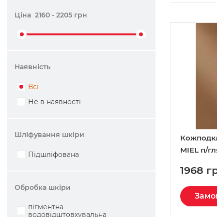
Ціна
2160
-
2205
грн
Наявність
Всі
Не в наявності
Шліфування шкіри
Кожподк
MIEL п/гл
Підшліфована
1968 г
Обробка шкіри
Замо
пігментна
водовідштовхувальна