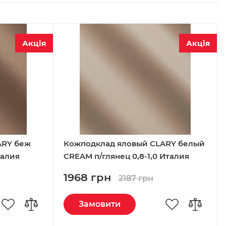
Акція
Акція
ARY беж
Кожподклад яловый CLARY белый
талия
CREAM п/глянец 0,8-1,0 Италия
1968 грн
2187 грн
Замовити