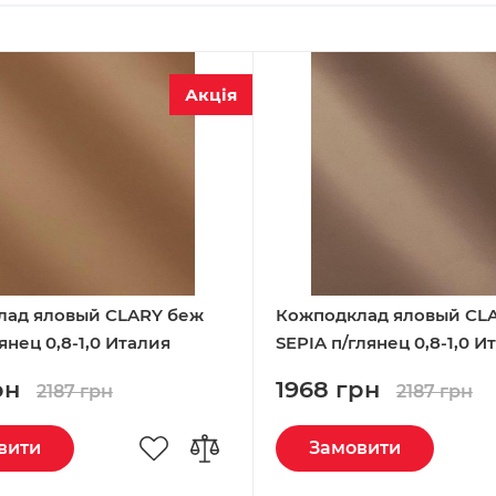
Акція
лад яловый CLARY беж
Кожподклад яловый CL
янец 0,8-1,0 Италия
SEPIA п/глянец 0,8-1,0 И
рн
1968 грн
2187 грн
2187 грн
вити
Замовити