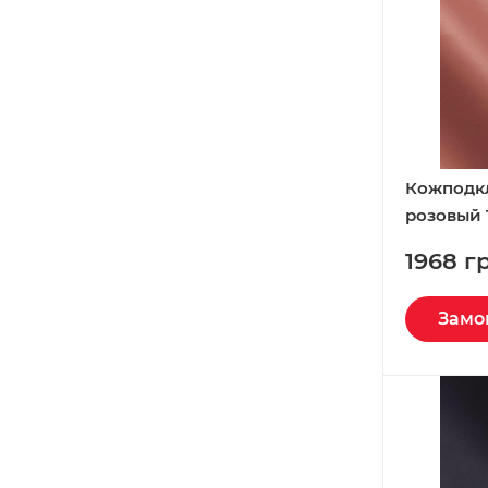
Кожподк
розовый T
Италия
1968 г
Замо