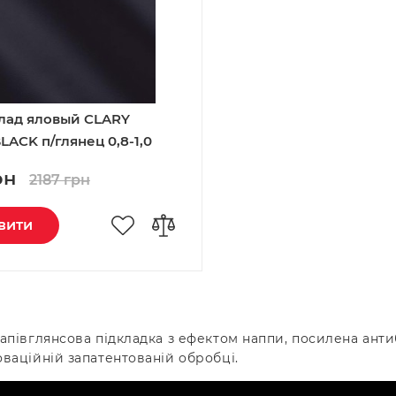
лад яловый CLARY
LACK п/глянец 0,8-1,0
рн
2187 грн
вити
напівглянсова підкладка з ефектом наппи, посилена ан
оваційній запатентованій обробці.