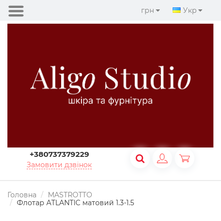
грн
Укр
+380737379229
Замовити дзвінок
Головна
MASTROTTO
Флотар ATLANTIC матовий 1.3-1.5