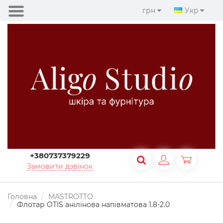
грн
Укр
+380737379229
Замовити дзвінок
Головна
MASTROTTO
Флотар OTIS анілінова напівматова 1.8-2.0