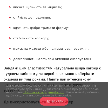
висока щільність та міцність;
стійкість до подряпин;
здатність добре тримати форму;
стабільність кольору;
приємна матова або напівматова поверхня;
довговічність навіть при активній експлуатації.
Завдяки цим властивостям натуральна шкіра кайзер є 
чудовим вибором для виробів, які мають зберігати 
охайний вигляд роками. Навіть при інтенсивному 
використанні матеріал практично не втрачає своєї 
Ми використовуємо файли cookie, щоб ваше користування
сайтом було зручнішим. Дізнайтеся більше про файли cookie
естетики.
на сторінці
Політики конфіденційності
. Натисніть «Прийняти»,
щоб погодити використання файлів cookie.
Прийняти
Де використовується шкіра кайзер