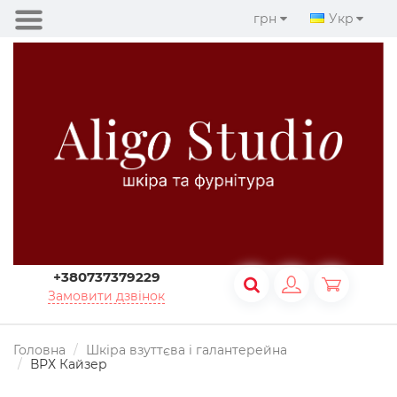
грн
Укр
+380737379229
Замовити дзвінок
Головна
Шкіра взуттєва і галантерейна
ВРХ Кайзер