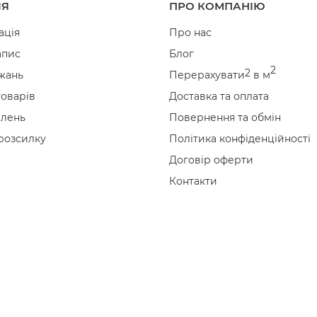
ІЯ
ПРО КОМПАНІЮ
ація
Про нас
апис
Блог
2
2
жань
Перерахувати
в м
товарів
Доставка та оплата
влень
Повернення та обмін
 розсилку
Політика конфіденційності
Договір оферти
Контакти