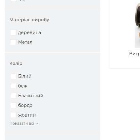
Матеріал виробу
деревина
Метал
Витр
Колір
Білий
беж
Блакитний
бордо
жовтий
Показати всі