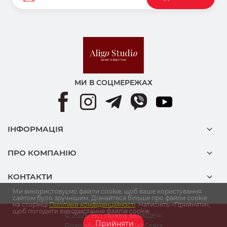
МИ В СОЦМЕРЕЖАХ
ІНФОРМАЦІЯ
ПРО КОМПАНІЮ
КОНТАКТИ
Ми використовуємо файли cookie, щоб ваше користування
сайтом було зручнішим. Дізнайтеся більше про файли cookie
на сторінці
Політики конфіденційності
. Натисніть «Прийняти»,
щоб погодити використання файлів cookie.
© 2026 Всі права захищені
Прийняти
Розробка сайту:
WebStars