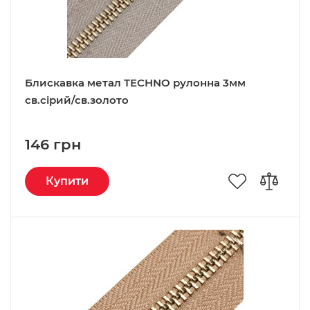
Блискавка метал TECHNO рулонна 3мм
св.сірий/св.золото
146 грн
Купити