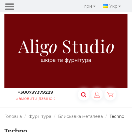
грн
Укр
+380737379229
Замовити дзвінок
Головна
Фурнітура
Блискавка металева
Techno
Techno