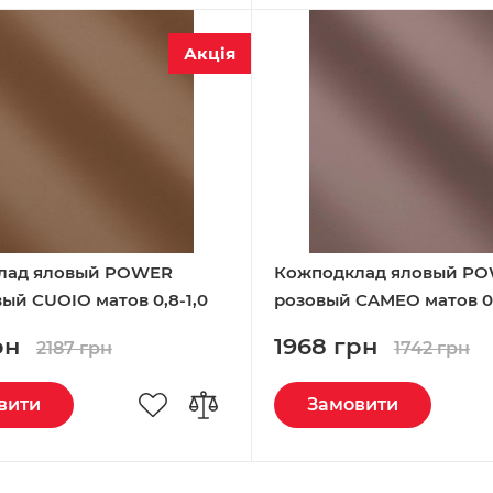
Акція
лад яловый POWER
Кожподклад яловый P
ый CUOIO матов 0,8-1,0
розовый CAMEO матов 0,
Италия
рн
1968 грн
2187 грн
1742 грн
вити
Замовити