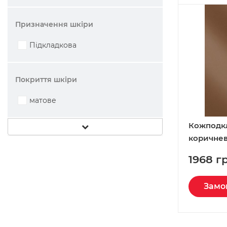
Призначення шкіри
Підкладкова
Покриття шкіри
матове
Кожподк
коричнев
Италия
1968 г
Замо