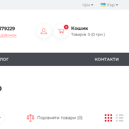
грн
Укр
0
Кошик
379229
Товарів: 0 (0 грн )
дзвінок
ЛОГ
КОНТАКТИ
0
Порівняти товари (0)