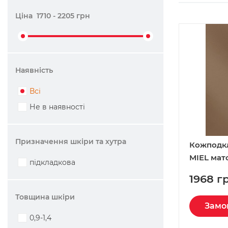
Ціна
1710
-
2205
грн
Наявність
Всі
Не в наявності
Призначення шкіри та хутра
Кожподк
MIEL мато
підкладкова
1968 г
Товщина шкіри
Замо
0,9-1,4