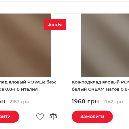
Акція
лад яловый POWER беж
Кожподклад яловый P
в 0,8-1,0 Италия
белый CREAM матов 0,8-
рн
1968 грн
2187 грн
1742 грн
вити
Замовити