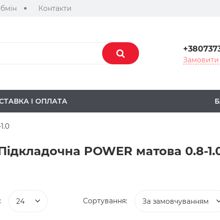
обмін
Контакти
+380737
Замовити 
СТАВКА І ОПЛАТА
Б
1.0
Підкладочна POWER матова 0.8-1.
:
Сортування:
24
За замовчуванням