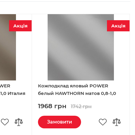
Акція
Акція
OWER
Кожподклад яловый POWER
1,0 Италия
белый HAWTHORN матов 0,8-1,0
Италия
1968 грн
1742 грн
Замовити