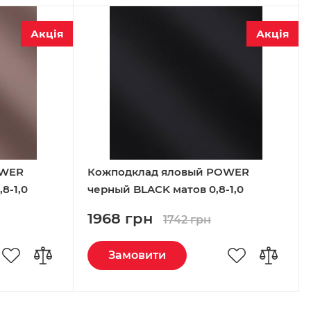
Акція
Акція
OWER
Кожподклад яловый POWER
8-1,0
черный BLACK матов 0,8-1,0
Италия
1968 грн
1742 грн
Замовити