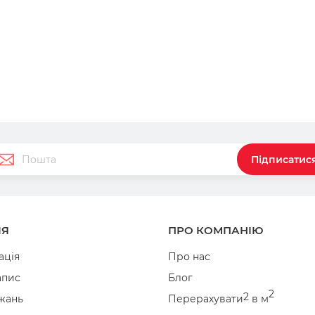
Підписатис
ІЯ
ПРО КОМПАНІЮ
ація
Про нас
апис
Блог
2
2
жань
Перерахувати
в м