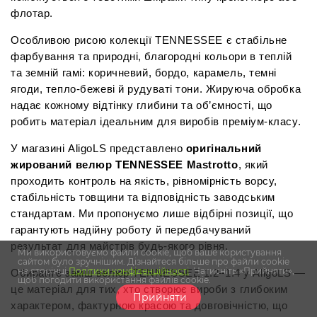
флотар.
Особливою рисою колекції TENNESSEE є стабільне 
фарбування та природні, благородні кольори в теплій 
та земній гамі: коричневий, бордо, карамель, темні 
ягоди, тепло-бежеві й рудуваті тони. Жируюча обробка 
надає кожному відтінку глибини та об’ємності, що 
робить матеріал ідеальним для виробів преміум-класу.
У магазині AligoLS представлено 
оригінальний 
жирований велюр TENNESSEE Mastrotto
, який 
проходить контроль на якість, рівномірність ворсу, 
стабільність товщини та відповідність заводським 
стандартам. Ми пропонуємо лише відбірні позиції, що 
гарантують надійну роботу й передбачуваний 
результат для майстрів будь-якого рівня.
Ми використовуємо файли cookie, щоб ваше користування
сайтом було зручнішим. Дізнайтеся більше про файли cookie
на сторінці
Політики конфіденційності
. Натисніть «Прийняти»,
Обирайте замш велюр TENNESSEE 1.2–1.4 у AligoLS — 
щоб погодити використання файлів cookie.
це матеріал для тих, хто створює вироби з глибоким 
Прийняти
характером, фактурною красою та довговічністю, що 