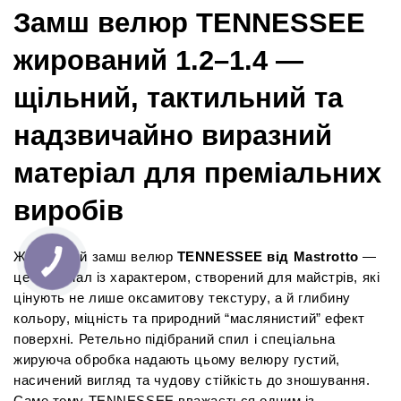
Замш велюр TENNESSEE 
жирований 1.2–1.4 — 
щільний, тактильний та 
надзвичайно виразний 
матеріал для преміальних 
виробів
Жирований замш велюр 
TENNESSEE від Mastrotto
 — 
це матеріал із характером, створений для майстрів, які 
цінують не лише оксамитову текстуру, а й глибину 
кольору, міцність та природний “маслянистий” ефект 
поверхні. Ретельно підібраний спил і спеціальна 
жируюча обробка надають цьому велюру густий, 
насичений вигляд та чудову стійкість до зношування. 