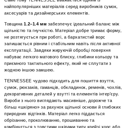
Саме тому TENNESSEE вважається одним із 
найпопулярніших матеріалів серед виробників сумок, 
аксесуарів та дизайнерських елементів.
Товщина 
1.2–1.4 мм
 забезпечує ідеальний баланс між 
щільністю та гнучкістю. Матеріал добре тримає форму, 
не розтягується при роботі, а бархатистий ворс 
залишається рівним і стабільним навіть після активної 
експлуатації. Завдяки жируючій обробці поверхня 
набуває легкого матового блиску, глибини кольору та 
приємного тактильного ефекту, який не сплутати з 
жодною іншою замшею.
TENNESSEE чудово підходить для пошиття взуття, 
сумок, рюкзаків, гаманців, обкладинок, ременів, чохлів, 
декоративних деталей у взутті та елементів інтер’єру. 
Вироби з нього виглядають масивніше, дорожче та 
більш «шкіряно» за рахунок щільної основи й глибоких 
природних відтінків. Матеріал легко піддається 
обрізанню, проколюванню, прошиванню та 
комбінується з товстими шкірами типу крейзі хорс або 