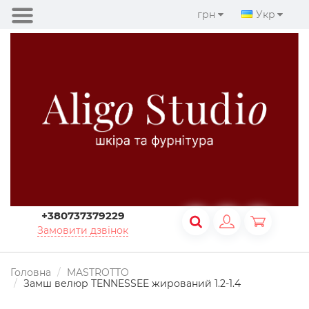
грн
Укр
+380737379229
Замовити дзвінок
Головна
MASTROTTO
Замш велюр TENNESSEE жирований 1.2-1.4