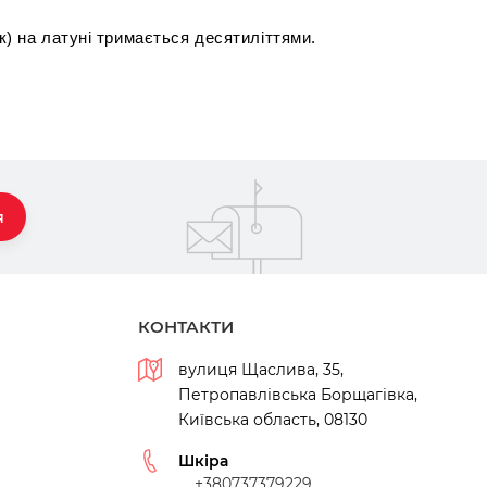
ик) на латуні тримається десятиліттями.
я
КОНТАКТИ
вулиця Щаслива, 35,
Петропавлівська Борщагівка,
Київська область, 08130
Шкіра
+380737379229