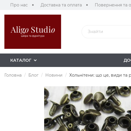
Про нас
Доставка та оплата
Повернення та 
КАТАЛОГ
ДО
Головна
Блог
Новини
Хольнітени: що це, види та 