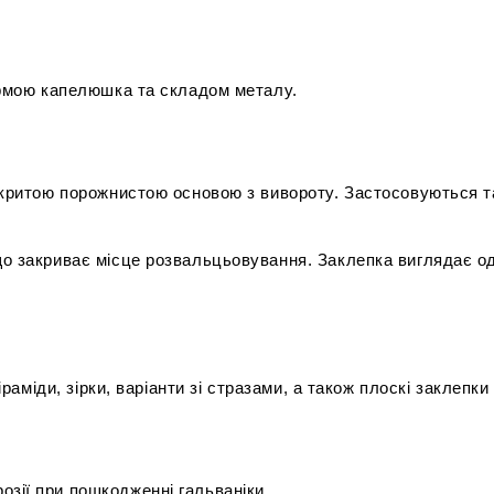
ормою капелюшка та складом металу.
дкритою порожнистою основою з вивороту. Застосовуються та
 закриває місце розвальцьовування. Заклепка виглядає одн
іраміди, зірки, варіанти зі стразами, а також плоскі закле
розії при пошкодженні гальваніки.