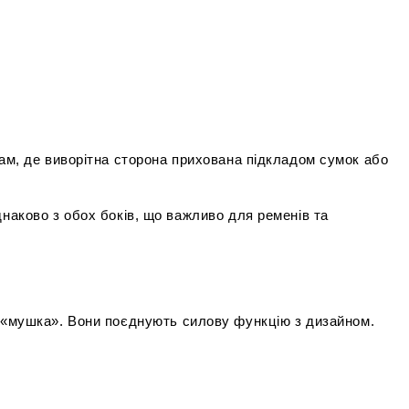
м, де виворітна сторона прихована підкладом сумок або 
аково з обох боків, що важливо для ременів та 
пки «мушка». Вони поєднують силову функцію з дизайном.