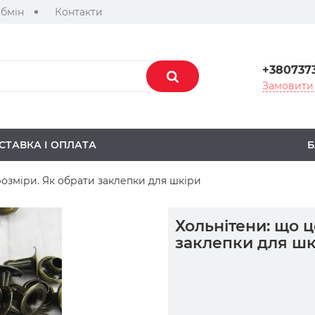
обмін
Контакти
+380737
Замовити 
СТАВКА І ОПЛАТА
Б
розміри. Як обрати заклепки для шкіри
Хольнітени: що ц
заклепки для шк