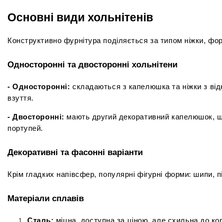
Основні види хольнітенів
Конструктивно фурнітура поділяється за типом ніжки, ф
Односторонні та двосторонні хольнітени
- Односторонні:
 складаються з капелюшка та ніжки з ві
взуття.
- Двосторонні:
 мають другий декоративний капелюшок, що
портупей.
Декоративні та фасонні варіанти
Крім гладких напівсфер, популярні фігурні форми: шипи, п
Матеріали сплавів
Сталь:
 міцна, доступна за ціною, але схильна до ко