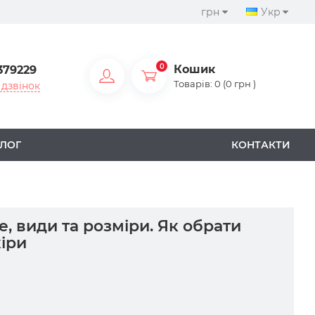
грн
Укр
0
Кошик
379229
Товарів: 0 (0 грн )
дзвінок
ЛОГ
КОНТАКТИ
е, види та розміри. Як обрати
іри