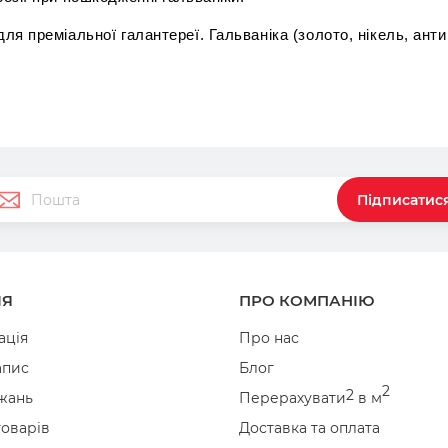
 для преміальної галантереї. Гальваніка (золото, нікель, ант
Підписатис
ІЯ
ПРО КОМПАНІЮ
ація
Про нас
апис
Блог
2
2
жань
Перерахувати
в м
товарів
Доставка та оплата