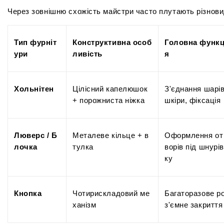
Через зовнішню схожість майстри часто плутають різнови
Тип фурніт
Конструктивна особ
Головна функц
ури
ливість
я
Хольнітен
Цілісний капелюшок 
З'єднання шарів
+ порожниста ніжка
шкіри, фіксація
Люверс / Б
Металеве кільце + в
Оформлення от
лочка
тулка
ворів під шнурів
ку
Кнопка
Чотирискладовий ме
Багаторазове р
ханізм
з'ємне закриття