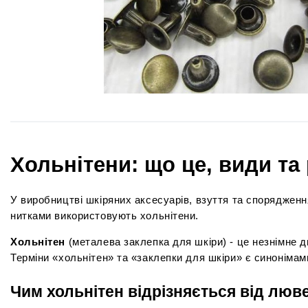
Хольнітени: що це, види та
У виробництві шкіряних аксесуарів, взуття та спорядженн
нитками використовують хольнітени.
Хольнітен
 (металева заклепка для шкіри) - це незнімне 
Терміни «хольнітен» та «заклепки для шкіри» є синонімам
Чим хольнітен відрізняється від люве