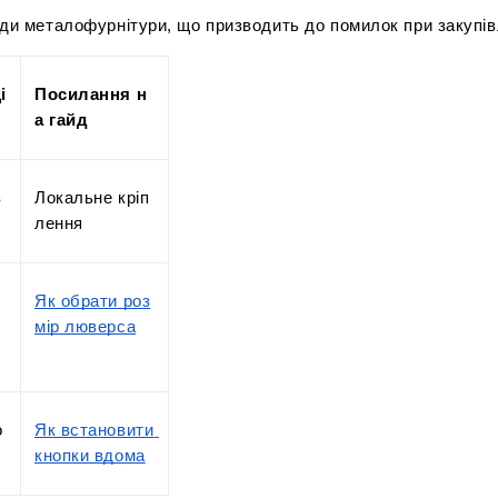
ди металофурнітури, що призводить до помилок при закупів
і
Посилання н
а гайд
 
Локальне кріп
лення
Як обрати роз
мір люверса
о
Як встановити 
кнопки вдома