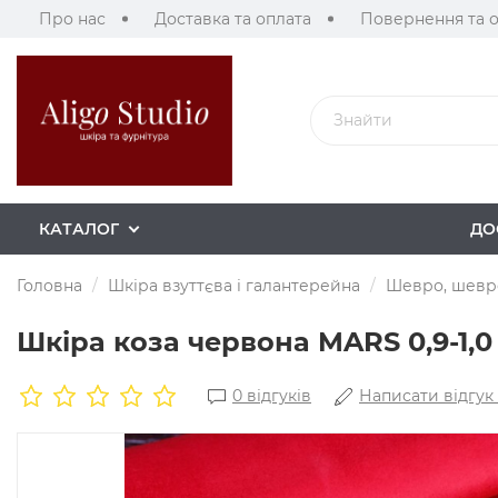
Про нас
Доставка та оплата
Повернення та 
КАТАЛОГ
ДО
Головна
Шкіра взуттєва і галантерейна
Шевро, шевре
Шкіра коза червона MARS 0,9-1,0
0 відгуків
Написати відгук