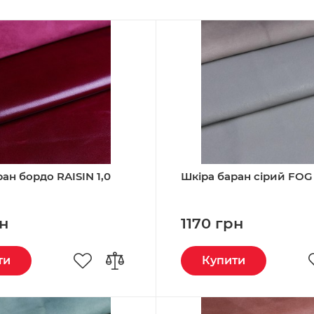
ан бордо RAISIN 1,0
Шкіра баран сірий FOG 0
рн
1170 грн
ти
Купити