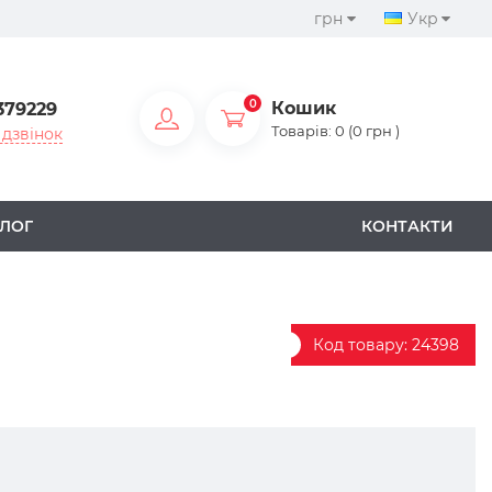
грн
Укр
0
Кошик
379229
Товарів: 0 (0 грн )
дзвінок
ЛОГ
КОНТАКТИ
Код товару:
24398