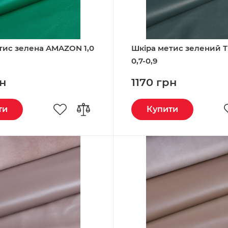
тис зелена AMAZON 1,0
Шкіра метис зелений 
0,7-0,9
рн
1170 грн
ти
Купити