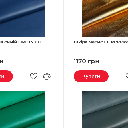
а синій ORION 1,0
Шкіра метис FILM золото
рн
1170 грн
ти
Купити