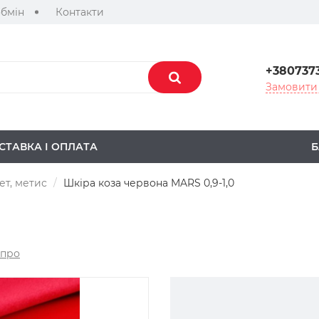
обмін
Контакти
+380737
Замовити 
СТАВКА І ОПЛАТА
Б
т, метис
Шкіра коза червона MARS 0,9-1,0
 про