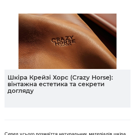
Шкіра Крейзі Хорс (Crazy Horse):
вінтажна естетика та секрети
догляду
Серед усього розмаїття натуральних матеріалів шкіра 