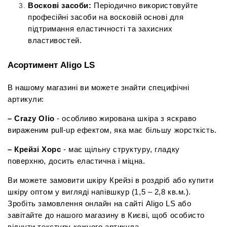
Воскові засоби:
 Періодично використовуйте 
професійні засоби на восковій основі для 
підтримання еластичності та захисних 
властивостей.
Асортимент Aligo LS 
В нашому магазині ви можете знайти специфічні 
артикули:
– Crazy Olio
 - особливо жирована шкіра з яскраво 
вираженим pull-up ефектом, яка має більшу жорсткість.
– Крейзі Хорс 
- має щільну структуру, гладку 
поверхню, досить еластична і міцна.
Ви можете замовити шкіру Крейзі в роздріб або купити 
шкіру оптом у вигляді напівшкур (1,5 – 2,8 кв.м.). 
Зробіть замовлення онлайн на сайті Aligo LS або 
завітайте до нашого магазину в Києві, щоб особисто 
відчути текстуру кожного артикула.