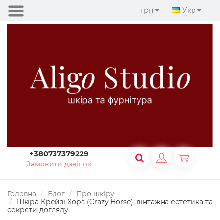
грн
Укр
+380737379229
Замовити дзвінок
Головна
Блог
Про шкіру
Шкіра Крейзі Хорс (Crazy Horse): вінтажна естетика та
секрети догляду