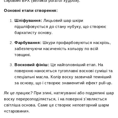
сировині ВРХ (великої рогатої худоби).
Основні етапи створення:
Шліфування:
 Лицьовий шар шкіри 
підшліфовується до стану нубуку, що створює 
бархатисту основу.
Фарбування:
 Шкури профарбовуються наскрізь, 
забезпечуючи насиченість кольору по всій 
товщині.
Восковий фініш:
 Це найголовніший етап. На 
поверхню наносяться тугоплавкі воскові суміші та 
спеціальні масла. Колір воску зазвичай темніший 
за основу, що і створює знаменитий ефект pull-up.
Як це працює?
 При згині, натягуванні або подряпині шар 
воску перерозподіляється, і на поверхні з'являється 
світліша основа. Саме це створює неповторний шарм 
«старовини».