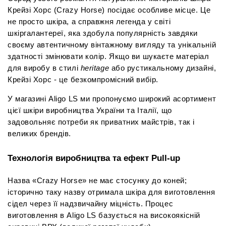
Крейзі Хорс (Crazy Horse) посідає особливе місце. Це 
не просто шкіра, а справжня легенда у світі 
шкіргалантереї, яка здобула популярність завдяки 
своєму автентичному вінтажному вигляду та унікальній 
здатності змінювати колір. Якщо ви шукаєте матеріал 
для виробу в стилі 
heritage
 або рустикальному дизайні, 
Крейзі Хорс - це безкомпромісний вибір.
У магазині Aligo LS ми пропонуємо широкий асортимент 
цієї шкіри виробництва України та Італії, що 
задовольняє потреби як приватних майстрів, так і 
великих брендів.
Технологія виробництва та ефект Pull-up
Назва «Crazy Horse» не має стосунку до коней; 
історично таку назву отримала шкіра для виготовлення 
сідел через її надзвичайну міцність. Процес 
виготовлення в Aligo LS базується на високоякісній 