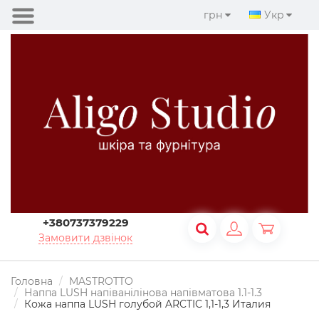
грн
Укр
+380737379229
Замовити дзвінок
Головна
MASTROTTO
Наппа LUSH напіванілінова напівматова 1.1-1.3
Кожа наппа LUSH голубой ARCTIC 1,1-1,3 Италия