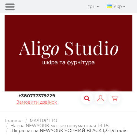
грн
Укр
+380737379229
Замовити дзвінок
Головна
MASTROTTO
Наппа NEWYORK мягкая полуматовая 1.3-1.5
Шкіра наппа NEWYORK ЧОРНИЙ BLACK 1,3-1,5 Італія