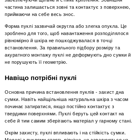
частина залишається зовні та контактує з поверхнею, 
приймаючи на себе весь знос.
Форма пуклі зазвичай округла або злегка опукла. Це 
зроблено для того, щоб навантаження розподілялося 
рівномірно й шкіра не пошкоджувалася в точці 
встановлення. За правильного підбору розміру та 
акуратного монтажу пуклі не деформують дно сумки й 
не порушують її геометрію.
Навіщо потрібні пуклі
Основна причина встановлення пуклів - захист дна 
сумки. Навіть найщільніша натуральна шкіра з часом 
починає затиратися, якщо постійно контактує з 
твердими поверхнями. Пуклі беруть цей контакт на 
себе й тим самим зберігають матеріал у гарному стані.
Окрім захисту, пуклі впливають і на стійкість сумки. 
Моделі з пуклями стоять рівніше, не завалюються на 