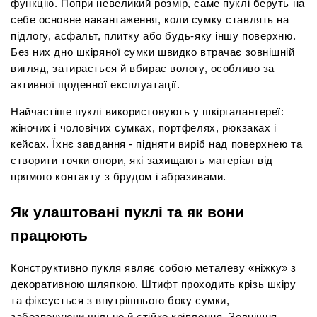
функцію. Попри невеликий розмір, саме пуклі беруть на 
себе основне навантаження, коли сумку ставлять на 
підлогу, асфальт, плитку або будь-яку іншу поверхню. 
Без них дно шкіряної сумки швидко втрачає зовнішній 
вигляд, затирається й вбирає вологу, особливо за 
активної щоденної експлуатації.
Найчастіше пуклі використовують у шкіргалантереї: 
жіночих і чоловічих сумках, портфелях, рюкзаках і 
кейсах. Їхнє завдання - підняти виріб над поверхнею та 
створити точки опори, які захищають матеріал від 
прямого контакту з брудом і абразивами.
Як улаштовані пуклі та як вони 
працюють
Конструктивно пукля являє собою металеву «ніжку» з 
декоративною шляпкою. Штифт проходить крізь шкіру 
та фіксується з внутрішнього боку сумки, 
забезпечуючи щільне й стійке кріплення. Зовнішня 