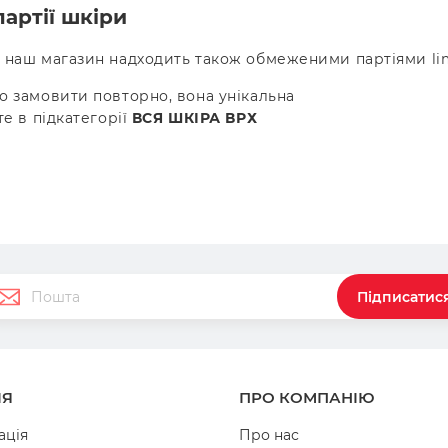
партії шкіри
 наш магазин надходить також обмеженими партіями limi
о замовити повторно, вона унікальна
те в підкатегорії
ВСЯ ШКІРА ВРХ
Підписатис
ІЯ
ПРО КОМПАНІЮ
ація
Про нас