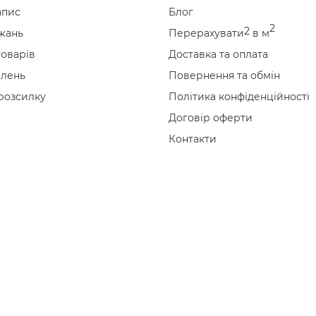
апис
Блог
2
2
жань
Перерахувати
в м
товарів
Доставка та оплата
влень
Повернення та обмін
 розсилку
Політика конфіденційності
Договір оферти
Контакти