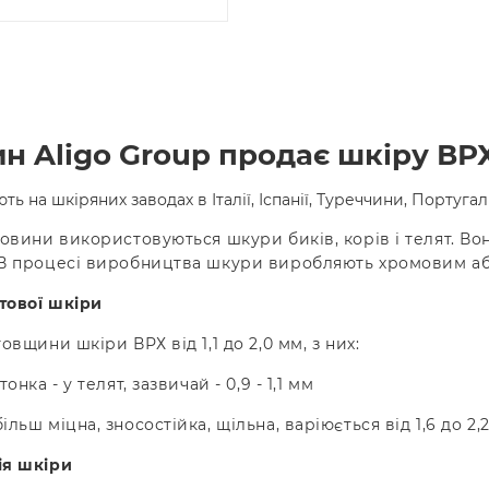
н Aligo Group продає шкіру ВРХ
ь на шкіряних заводах в Італії, Іспанії, Туреччини, Португалі
ровини використовуються шкури биків, корів і телят. Во
 В процесі виробництва шкури виробляють хромовим а
тової шкіри
овщини шкіри ВРХ від 1,1 до 2,0 мм, з них:
онка - у телят, зазвичай - 0,9 - 1,1 мм
ільш міцна, зносостійка, щільна, варіюється від 1,6 до 
ія шкіри