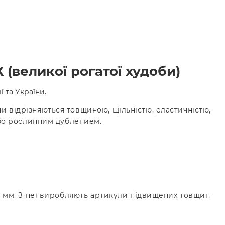
 (великої рогатої худоби)
ї та України.
ни відрізняються товщиною, щільністю, еластичністю,
бо рослинним дублением.
2,2 мм. З неї виробляють артикули підвищених товщин