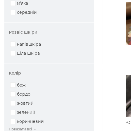
м'яка
середній
Розвіс шкіри
напівшкіра
ціла шкіра
Колір
беж
бордо
жовтий
зелений
коричневий
ВС
Показати всі