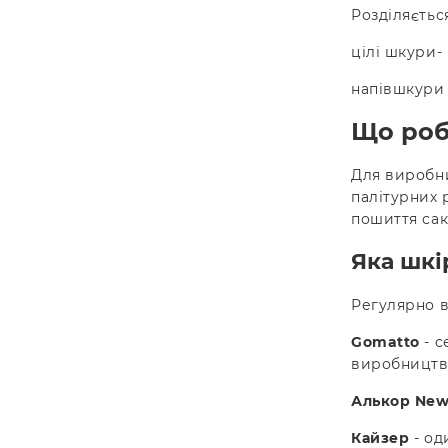
Розділяєтьс
цілі шкури- 
напівшкури 
Що роб
Для виробни
палітурних 
пошиття сакв
Яка шкі
Регулярно в
Gomatto
- с
виробництв
Алькор Ne
Кайзер
- од