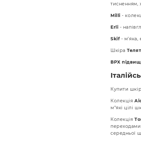
тисненням, 
Milli
- колекц
Erli
- напівг
Skif
- м'яка,
Шкіра
Теля
ВРХ підвищ
Італійс
Купити шкі
Колекція
Ai
м"які цілі 
Колекція
Тo
переходами 
середньої щ