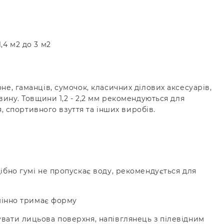
,4 м2 до 3 м2
не, гаманців, сумочок, класичних ділових аксесуарів,
вину. Товщини 1,2 - 2,2 мм рекомендуються для
я, спортивного взуття та інших виробів.
дібно гумі не пропускає воду, рекомендується для
дмінно тримає форму
вати лицьова поверхня, напівглянець з пілевідним