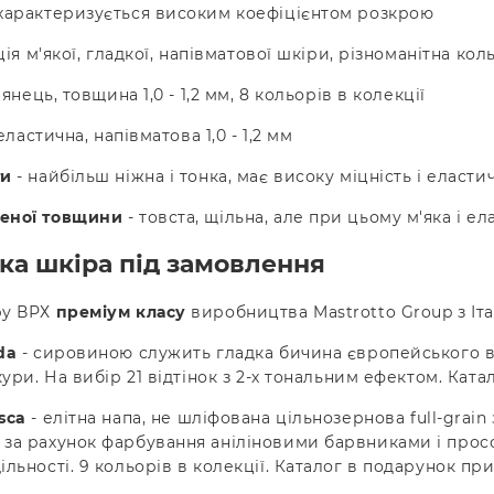
характеризується високим коефіцієнтом розкрою
ія м'якої, гладкої, напівматової шкіри, різноманітна ко
лянець, товщина 1,0 - 1,2 мм, 8 кольорів в колекції
 еластична, напівматова 1,0 - 1,2 мм
ти
- найбільш ніжна і тонка, має високу міцність і еласти
еної товщини
- товста, щільна, але при цьому м'яка і е
ька шкіра під замовлення
ру ВРХ
преміум класу
виробництва Mastrotto Group з Іта
da
- сировиною служить гладка бичина європейського в
шкури. На вибір 21 відтінок з 2-х тональним ефектом. Кат
sca
- елітна напа, не шліфована цільнозернова full-grai
за рахунок фарбування аніліновими барвниками і просо
ільності. 9 кольорів в колекції. Каталог в подарунок при