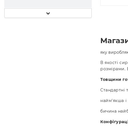
Магази
яку виробляют
В якості си
розмірами.
Товщини го
Стандартні т
найм'якша і т
бичина найб
Конфігурац