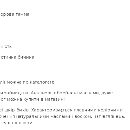
льорова гамма
чність
ластична бичина
лії можна по каталогам:
иробництва. Анілінові, оброблені маслами, дуже
алог можна купити в магазині
n зі шкір биків. Характеризується плавними колірними
чення натуральними маслами і воском, напівглянець,
 купівлі шкіри