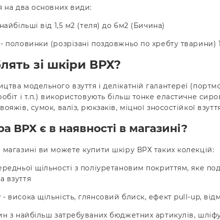
я на два основних види:
найбільші від 1,5 м2 (теля) до 6м2 (Бичина)
- половинки (розрізані поздовжньо по хребту тварини) 1
лять зі шкіри ВРХ?
цтва модельного взуття і делікатній галантереї (портмо
робіт і т.п.) використовують більш тонке еластичне сиро
ояжів, сумок, валіз, рюкзаків, міцної зносостійкої взутт
ра ВРХ є в наявності в магазині?
 магазині ви можете купити шкіру ВРХ таких колекцій:
ередньої щільності з поліуретановим покриттям, яке по
а взуття
w
- висока щільність, глянсовий блиск, ефект pull-up, ві
ин з найбільш затребуваних бюджетних артикулів, шліфу