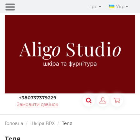
грн
Укр
+380737379229
Замовити дзвінок
Головна
Шкіра ВРХ
Теля
Теля